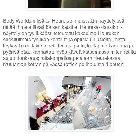
Body Worldsin lisäksi Heurekan muissakin näyttelyissä
riittää ihmeteltävää kaikenikäisille. Heureka-klassikot -
näyttely on tyylikkäästi toteutettu kokoelma Heurekan
suosituimpia fysiikan kohteita ja optisia illuusioita, joista
löytyvät mm. fakiirin peti, leijuva pallo, keilapallokanuuna ja
pyörivä pää. Kannattaa myös käydä katsomassa miten rotilta
sujuu donkkaus; rottakoripalloa pelataan Heurekassa
muutaman kerran päivässä rottien pelihaluista riippuen.