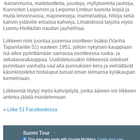
-kananmunia, maitotuotteita, juustoja, myllytuoreita jauhoja,
Kanniston Leipomon ja Leipomo Limbun tuoreita leipiä ja
muita leivonnaisia, majoneeseja, marmeladeja, hilloja sekä
kahvin ystäville erilaisia kahveja. Lihatiskissä tarjolla myös
Luomu-Heikkilän naudan jauhelihaa.
Liikkeen nimi juontaa juurensa osoitteen lisäksi (Vanha
Tapanilantie 51) vuoteen 1951, jolloin nykyisen kauppiaan
isä alkoi pyörittämään samassa osoitteessa ruoka- ja
sekatavarakauppaa. Uudistetussakin liikkeessä ostokset
punnitaan vanhalla vaa’alla punnuksien kera ja viehättävät
käsinkirjoitetut hintalaput tuovat oman leimansa kyläkaupan
tunnelmaan.
Liikkeestä löytyy myös kahvipöytä, jonka ääreen voi liikkeen
antimia jäädä maistelemaan.
»
Liike 51 Facebookissa