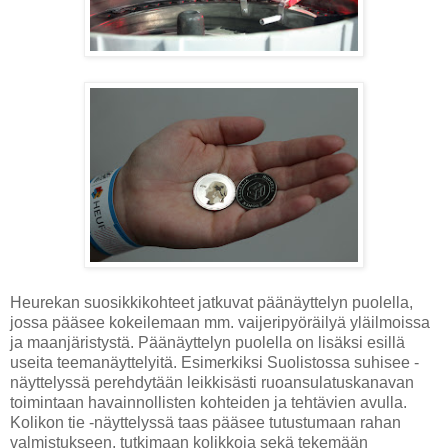
Heurekan suosikkikohteet jatkuvat päänäyttelyn puolella,
jossa pääsee kokeilemaan mm. vaijeripyöräilyä yläilmoissa
ja maanjäristystä. Päänäyttelyn puolella on lisäksi esillä
useita teemanäyttelyitä. Esimerkiksi Suolistossa suhisee -
näyttelyssä perehdytään leikkisästi ruoansulatuskanavan
toimintaan havainnollisten kohteiden ja tehtävien avulla.
Kolikon tie -näyttelyssä taas pääsee tutustumaan rahan
valmistukseen, tutkimaan kolikkoja sekä tekemään