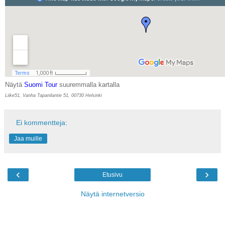
Näytä
Suomi Tour
suuremmalla kartalla
Liike51, Vanha Tapanilantie 51, 00730 Helsinki
Ei kommentteja:
Jaa muille
‹
›
Etusivu
Näytä internetversio