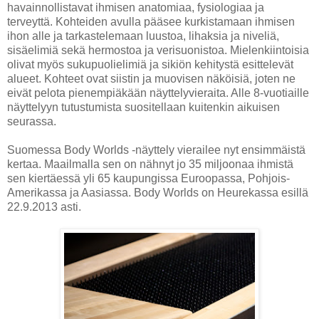
havainnollistavat ihmisen anatomiaa, fysiologiaa ja
terveyttä. Kohteiden avulla pääsee kurkistamaan ihmisen
ihon alle ja tarkastelemaan luustoa, lihaksia ja niveliä,
sisäelimiä sekä hermostoa ja verisuonistoa. Mielenkiintoisia
olivat myös sukupuolielimiä ja sikiön kehitystä esittelevät
alueet. Kohteet ovat siistin ja muovisen näköisiä, joten ne
eivät pelota pienempiäkään näyttelyvieraita. Alle 8-vuotiaille
näyttelyyn tutustumista suositellaan kuitenkin aikuisen
seurassa.
Suomessa Body Worlds -näyttely vierailee nyt ensimmäistä
kertaa. Maailmalla sen on nähnyt jo 35 miljoonaa ihmistä
sen kiertäessä yli 65 kaupungissa Euroopassa, Pohjois-
Amerikassa ja Aasiassa. Body Worlds on Heurekassa esillä
22.9.2013 asti.